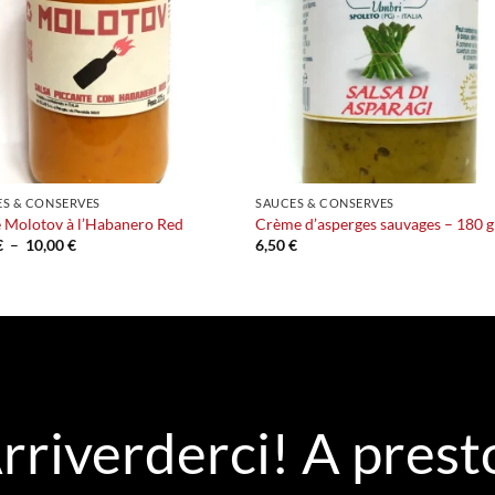
S & CONSERVES
SAUCES & CONSERVES
 Molotov à l’Habanero Red
Crème d’asperges sauvages – 180 g
Plage
€
–
10,00
€
6,50
€
de
prix :
6,00 €
à
10,00 €
rriverderci! A prest