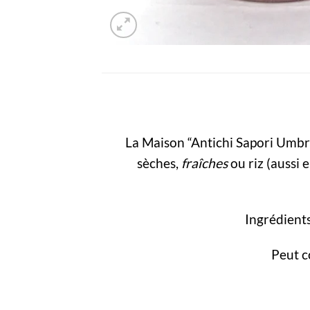
La Maison “Antichi Sapori Umbri”
sèches,
f
raîches
ou riz (aussi 
Ingrédients:
Peut co