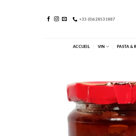
Passer
au
contenu
+33 (0)628531887
ACCUEIL
VIN
PASTA & 