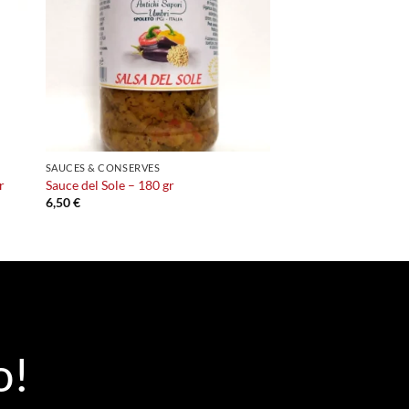
SAUCES & CONSERVES
r
Sauce del Sole – 180 gr
6,50
€
o!