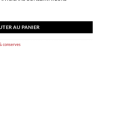
 - 280 gr
UTER AU PANIER
& conserves