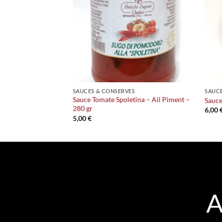
SAUCES & CONSERVES
SAUCE
Sauce Tomate Spoletina – Ail Piment –
ruffe – 280 gr
Sauce
280 gr
6,00
5,00
€
A