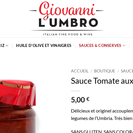
RIZ
HUILE D’OLIVE ET VINAIGRES
SAUCES & CONSERVES
ACCUEIL
/
BOUTIQUE
/
SAUC
Sauce Tomate aux
5,00
€
Délicieux et originel accouple
legumes de l’Umbria
. Très bie
SANS GLUTEN. SANS COLOR