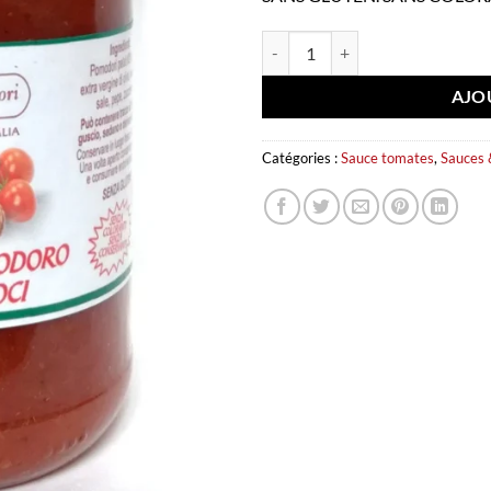
quantité de Sauce Tomate aux noix
AJO
Catégories :
Sauce tomates
,
Sauces 