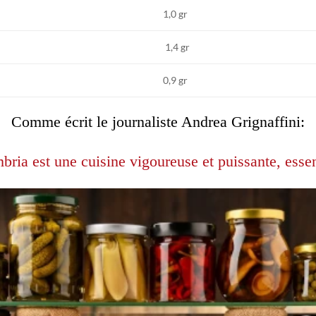
1,0 gr
1,4 gr
0,9 gr
Comme écrit le journaliste Andrea Grignaffini:
bria est une cuisine vigoureuse et puissante, essen