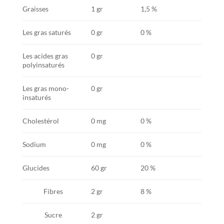
Graisses
1 gr
1,5 %
Les gras saturés
0 gr
0 %
Les acides gras
0 gr
polyinsaturés
Les gras mono-
0 gr
insaturés
Cholestérol
0 mg
0 %
Sodium
0 mg
0 %
Glucides
60 gr
20 %
Fibres
2 gr
8 %
Sucre
2 gr