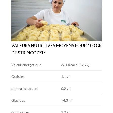
VALEURS NUTRITIVES MOYENS POUR 100 GR
DE STRINGOZZI :
Valeur énergétique
364 Kcal / 1525 kj
Graisses
1,1 gr
dont gras saturés
0,2 gr
Glucides
74,3 gr
dont sucres
1,9 gr