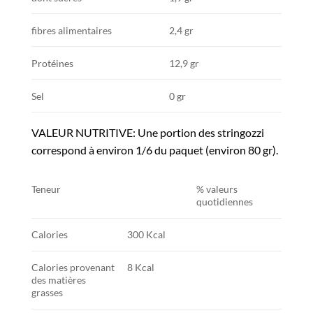
fibres alimentaires
2,4 gr
Protéines
12,9 gr
Sel
0 gr
VALEUR NUTRITIVE: Une portion des stringozzi
correspond à environ 1/6 du paquet (environ 80 gr).
Teneur
% valeurs
quotidiennes
Calories
300 Kcal
Calories provenant
8 Kcal
des matières
grasses